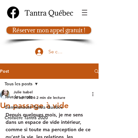
Réserver mon appel gratuit !
Se connecter
Post
Tous les posts
Julie Isabel
Tous les posts
30 avr. 2024
2 min de lecture
Un passage à vide
Communauté Tantra Québec
Depuis quelques mois, je me sens 
Croisière Tantra 2020
dans un espace de vide intérieur, 
comme si toute ma perception de ce 
qu’est la vie, les relations, les 