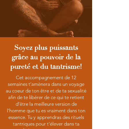
Soyez plus puissants
grâce au pouvoir de la
pureté et du tantrisme!
Cet accompagnement de 12
semaines t’amènera dans un voyage
au coeur de ton être et de ta sexualité
afin de te libérer de ce qui te retient
d’être la meilleure version de
l’homme que tu es vraiment dans ton
essence. Tu y apprendras des rituels
tantriques pour t’élever dans ta