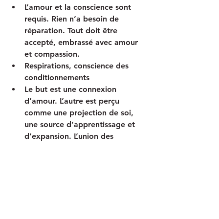
L’amour et la conscience sont 
requis. Rien n’a besoin de 
réparation. Tout doit être 
accepté, embrassé avec amour 
et compassion.
Respirations, conscience des 
conditionnements
Le but est une connexion 
d’amour. L’autre est perçu 
comme une projection de soi, 
une source d’apprentissage et 
d’expansion. L’union des 
polarités demeure un but, autant 
à l’intérieur de soi qu'avec l’autre
Les rituels et les méditations 
sont orientés vers l’expansion du 
coeur et de l’être tout entier, 
hautement intime et énergétique
Éveil le désir, l’amour, l’énergie 