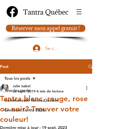
Réserver mon appel gratuit !
Se connecter
Post
Tous les posts
Julie Isabel
Tous les posts
26 sept. 2019
4 min de lecture
Tantra blanc, rouge, rose
Communauté Tantra Québec
ou noir? Trouver votre
Croisière Tantra 2020
couleur!
Dernière mise à jour :
19 sept. 2023